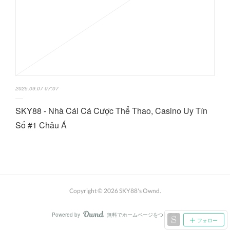
2025.09.07 07:07
SKY88 - Nhà Cái Cá Cược Thể Thao, Casino Uy Tín
Số #1 Châu Á
Copyright ©
2026
SKY88's Ownd
.
Powered by
無料でホームページをつくろう
AmebaOwnd
フォロー